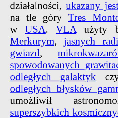
działalności,
ukazany jes
na tle góry
Tres Monto
w
USA
.
VLA
użyty b
Merkurym
,
jasnych ra
gwiazd
,
mikrokwaza
spowodowanych grawitacj
odległych galaktyk
cz
odległych błysków gam
umożliwił astro
superszybkich kosmiczny