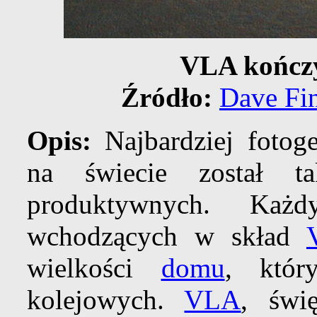
VLA kończy
Źródło:
Dave Fi
Opis:
Najbardziej foto
na świecie został t
produktywnych. 
wchodzących w skład
wielkości
domu
, któr
kolejowych.
VLA
, świ