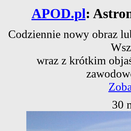
APOD.pl
: Astro
Codziennie nowy obraz lub
Wsz
wraz z krótkim obja
zawodowe
Zoba
30 