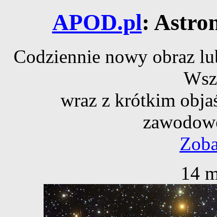
APOD.pl
: Astro
Codziennie nowy obraz lub
Wsz
wraz z krótkim obja
zawodowe
Zoba
14 m