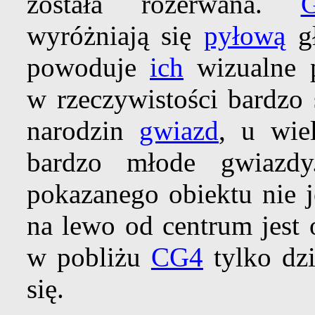
została rozerwana.
G
wyróżniają się
pyłową
gł
powoduje
ich
wizualne 
w rzeczywistości bardzo 
narodzin
gwiazd
, u wie
bardzo młode gwiazd
pokazanego obiektu nie 
na lewo od centrum jest 
w pobliżu
CG4
tylko dz
się.