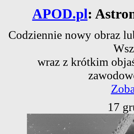
APOD.pl
: Astro
Codziennie nowy obraz lub
Wsz
wraz z krótkim obja
zawodowe
Zoba
17 gr