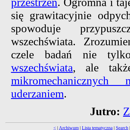
przestrzeń
. Ogromna i ta
się grawitacyjnie odpyc
spowoduje przypuszc
wszechświata. Zrozumi
czele badań nie tyl
wszechświata
, ale tak
mikromechanicznych
uderzaniem
.
Jutro:
Z
<
|
Archiwum
|
Lista tematyczna
|
Search