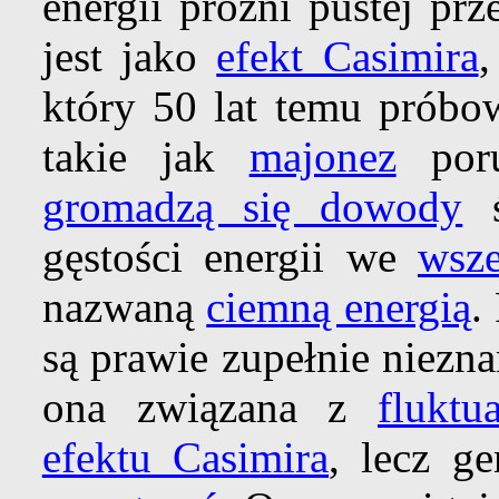
energii próżni pustej prz
jest jako
efekt Casimira
który 50 lat temu próbow
takie jak
majonez
poru
gromadzą się dowody
ś
gęstości energii we
wsze
nazwaną
ciemną energią
.
są prawie zupełnie nieznan
ona związana z
fluktu
efektu Casimira
, lecz g