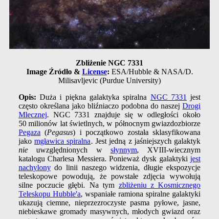
Zbliżenie NGC 7331
Image Źródło &
License
:
ESA/Hubble & NASA/D.
Milisavljevic (Purdue University)
Opis:
Duża i piękna galaktyka spiralna
NGC 7331
jest
często określana jako bliźniaczo podobna do naszej
Drogi
Mlecznej
. NGC 7331 znajduje się w odległości około
50 milionów lat świetlnych, w północnym gwiazdozbiorze
Pegaza
(
Pegasus
) i początkowo została sklasyfikowana
jako
mgławica spiralna
. Jest jedną z jaśniejszych galaktyk
nie
uwzględnionych w
słynnym
, XVIII-wiecznym
katalogu Charlesa Messiera. Ponieważ dysk galaktyki
jest
nachylony
do linii naszego widzenia, długie ekspozycje
teleskopowe powodują, że powstałe zdjęcia wywołują
silne poczucie głębi. Na tym
zbliżeniu z Kosmicznego
Teleskopu Hubble'a
, wspaniałe ramiona spiralne galaktyki
ukazują ciemne, nieprzezroczyste pasma pyłowe, jasne,
niebieskawe gromady masywnych, młodych gwiazd oraz