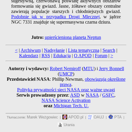
sugestywną, czerwonawą poświatę aktywnych obszarów
formowania się gwiazd. Jasne, żółtawe obszary centralne
zawierają populacje starszych i chłodniejszych gwiazd.
Podobnie jak w przypadku Drogi Mlecznej
, w jądrze
NGC 7331 znajduje się supermasywna czarna dziura.
Jutro:
upierścieniona planeta Neptun
<
|
Archiwum
|
Nadsyłanie
|
Lista tematyczna
|
Search
|
Kalendarz
|
RSS
|
Edukacja
|
O APOD
|
Forum
|
>
Autorzy i wydawcy:
Robert Nemiroff
(
MTU
) i
Jerry Bonnell
(
UMCP
)
Przedstawiciel NASA
: Phillip Newman,
obowiązują określone
prawa
.
Polityka prywatności sieci NASA oraz ważne uwagi
Serwis prowadzony przez
:
ASD
w
NASA
/
GSFC
,
NASA Science Activation
oraz
Michigan Tech. U.
Marek Weżgowiec
APOD.pl
OAUJ
PTA
Tłumaczenie:
|
|
|
|
Urania