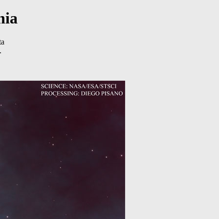
nia
ta
.