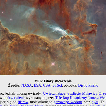
M16: Filary stworzenia
Źródło:
NASA
,
ESA
,
CSA
,
STScI
; obróbka:
Diego Pisano
o, jednak tworzą gwiazdy.
Uwieczniające je zdjęcie
Mgławicy Orze
i w
podczerwieni
, wykonanymi przez
Teleskop Kosmiczny Jamesa We
jące się od
filarów
molekularnego
gazowego wodoru
oraz
pyłu
. Te