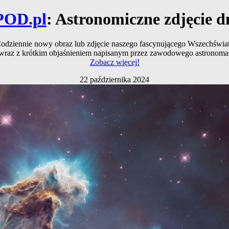
POD.pl
: Astronomiczne zdjęcie d
odziennie nowy obraz lub zdjęcie naszego fascynującego Wszechświa
wraz z krótkim objaśnieniem napisanym przez zawodowego astronoma
Zobacz więcej!
22 października 2024