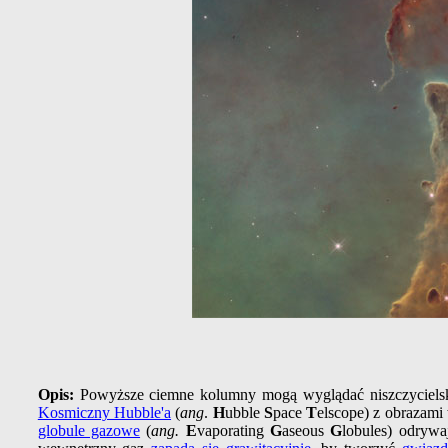
Opis:
Powyższe ciemne kolumny mogą wyglądać niszczycielsk
Kosmiczny Hubble'a
(
ang
.
H
ubble
S
pace
T
elscope) z obrazam
globule gazowe
(
ang.
E
vaporating
G
aseous
G
lobules) odrywa