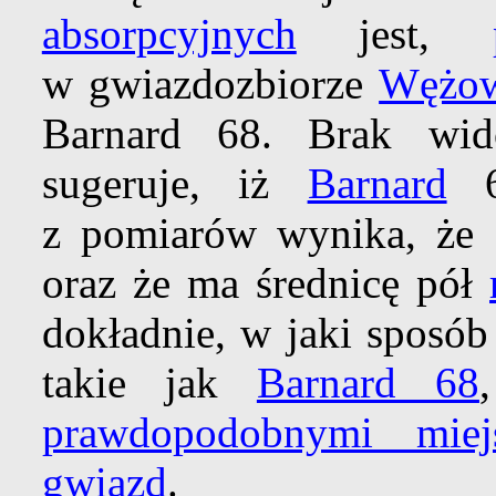
absorpcyjnych
jest,
w gwiazdozbiorze
Wężow
Barnard 68. Brak wi
sugeruje, iż
Barnard
68
z pomiarów wynika, że o
oraz że ma średnicę pół
dokładnie, w jaki sposób
takie jak
Barnard 68
prawdopodobnymi miej
gwiazd
.