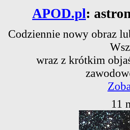
APOD.pl
: astro
Codziennie nowy obraz lub
Wsz
wraz z krótkim obja
zawodowe
Zoba
11 