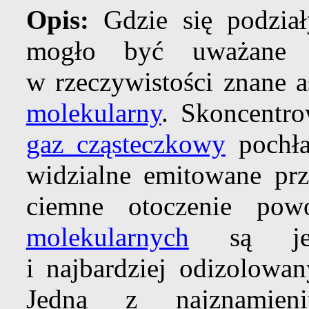
Opis:
Gdzie się podzia
mogło być uważane z
w rzeczywistości znane
molekularny
. Skoncentr
gaz cząsteczkowy
pochłan
widzialne emitowane prz
ciemne otoczenie po
molekularnych
są jedn
i najbardziej odizolowa
Jedną z najznamien